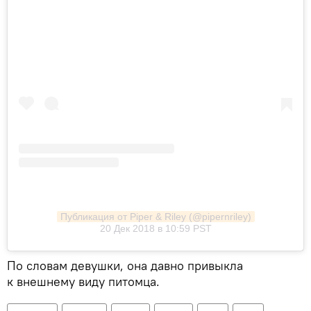
Публикация от Piper & Riley (@pipernriley)
20 Дек 2018 в 10:59 PST
По словам девушки, она давно привыкла
к внешнему виду питомца.