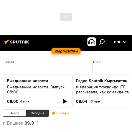
РУС
Кыргызстан
00:00
01:00
Ежедневные новости
Радио Sputnik Кыргызстан
Ежедневные новости. Выпуск
Федерация тхэквондо ITF
08:00
рассказала, как команда ста
жертвой мошенников
08:00
08:04
4 мин
40 мин
Вчера
Сегодня
К эфиру
г. Бишкек
89.3