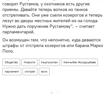
говорит Рустамов, у охотников есть другие
приемы. Давайте теперь волков из танков
отстреливать. Они уже съели козерогов и теперь
лезут во дворы местных жителей из-за голода.
Нужно дать поручение Рустамову", — считает
парламентарий.
Он возмущен тем, что непонятно, куда деваются
штрафы от отстрела козерогов или барана Марко
Поло.
Общество
Новости
Кыргызстан
Камчыбек Жолдошбаев
парламент
отстрел
волк