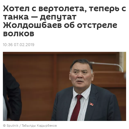
Хотел с вертолета, теперь с
танка — депутат
Жолдошбаев об отстреле
волков
10:36 07.02.2019
©
Sputnik / Табылды Кадырбеков