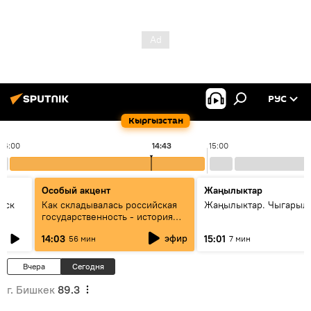
РУС
Кыргызстан
14:00
14:43
15:00
Особый акцент
Жаңылыктар
уск
Как складывалась российская
Жаңылыктар. Чыгарыл
государственность - история
России и геополитика Евразии
эфир
14:03
15:01
56 мин
7 мин
глазами аналитиков
Вчера
Сегодня
г. Бишкек
89.3