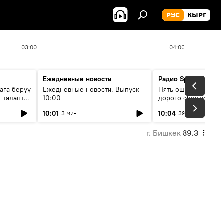
РУС
КЫРГ
03:00
04:00
Ежедневные новости
Радио Sputnik Кыр
ага берүү
Ежедневные новости. Выпуск
Пять ошибок котор
 талаптар
10:00
дорого обойтись п
жилья
10:01
10:04
3 мин
39 мин
г. Бишкек
89.3