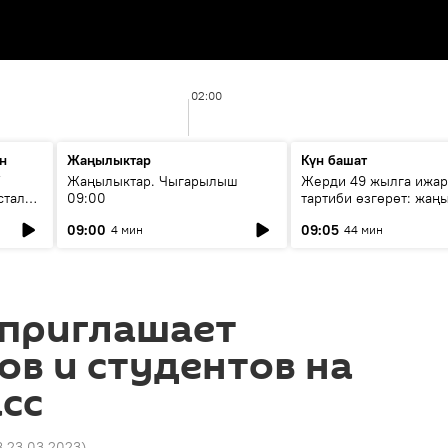
02:00
н
Жаңылыктар
Күн башат
F
Жаңылыктар. Чыгарылыш
Жерди 49 жылга ижар
стала
09:00
тартиби өзгөрөт: жаңы
эмнени көздөйт?
09:00
09:05
4 мин
44 мин
 приглашает
в и студентов на
сс
8 23.03.2023
)