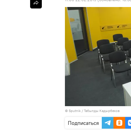
©
Sputnik / Табылды Кадырбеков
Подписаться