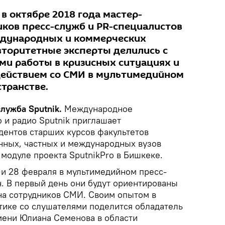
 в октябре 2018 года мастер-
иков пресс-служб и PR-специалистов
ждународных и коммерческих
авторитетные эксперты делились с
ми работы в кризисных ситуациях и
ействием со СМИ в мультимедийном
транстве.
лужба Sputnik.
Международное
 и радио Sputnik приглашает
дентов старших курсов факультетов
нных, частных и международных вузов
 модуле проекта SputnikPro в Бишкеке.
 и 28 февраля в мультимедийном пресс-
н. В первый день они будут ориентированы
 на сотрудников СМИ. Своим опытом в
ике со слушателями поделится обладатель
ени Юлиана Семенова в области