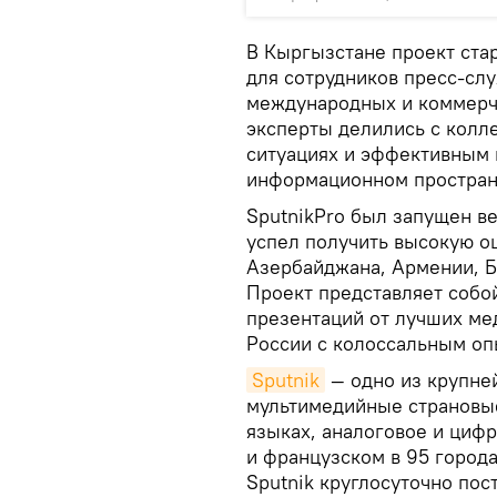
В Кыргызстане проект стар
для сотрудников пресс-сл
международных и коммерче
эксперты делились с колл
ситуациях и эффективным
информационном простран
SputnikPro был запущен ве
успел получить высокую о
Азербайджана, Армении, Б
Проект представляет собо
презентаций от лучших ме
России с колоссальным оп
Sputnik
— одно из крупн
мультимедийные страновые
языках, аналоговое и циф
и французском в 95 города
Sputnik круглосуточно по