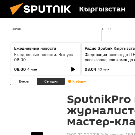
Кыргызстан
00:00
01:00
Ежедневные новости
Радио Sputnik Кыргызста
Ежедневные новости. Выпуск
Федерация тхэквондо IT
08:00
рассказала, как команда 
жертвой мошенников
08:00
08:04
4 мин
40 мин
Вчера
Сегодня
К эфиру
SputnikPro
журналисто
мастер-кла
11:00 22.02.2019
(обновлено:
18:3