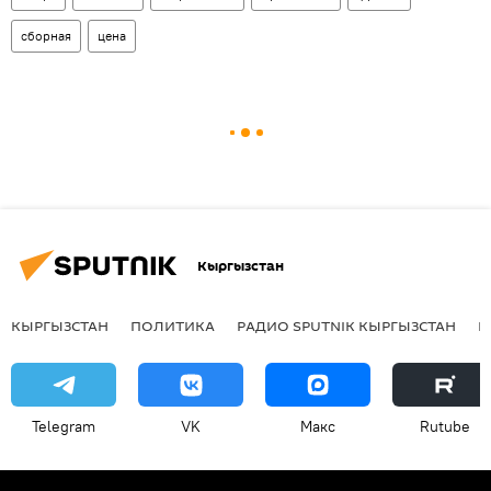
сборная
цена
Кыргызстан
КЫРГЫЗСТАН
ПОЛИТИКА
РАДИО SPUTNIK КЫРГЫЗСТАН
Р
Telegram
VK
Макс
Rutube