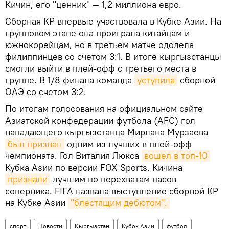
Кичин, его "ценник" — 1,2 миллиона евро.
Сборная КР впервые участвовала в Кубке Азии. На
групповом этапе она проиграла китайцам и
южнокорейцам, но в третьем матче одолела
филиппинцев со счетом 3:1. В итоге кыргызстанцы
смогли выйти в плей-офф с третьего места в
группе. В 1/8 финала команда
уступила
сборной
ОАЭ со счетом 3:2.
По итогам голосования на официальном сайте
Азиатской конфедерации футбола (AFC) гол
нападающего кыргызстанца Мирлана Мурзаева
был признан
одним из лучших в плей-офф
чемпионата. Гол Виталия Люкса
вошел в топ-10
Кубка Азии по версии FOX Sports. Кичина
признали
лучшим по перехватам пасов
соперника. FIFA назвала выступление сборной КР
на Кубке Азии
"блестящим дебютом".
спорт
Новости
Кыргызстан
Кубок Азии
футбол