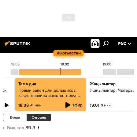
РУС
Кыргызстан
18:00
18:32
19:00
Тема дня
Жаңылыктар
уск
Новый закон для дольщиков:
Жаңылыктар. Чыгарыл
какие правила изменят покупку
квартир
эфир
18:06
19:01
41 мин
9 мин
Вчера
Сегодня
г. Бишкек
89.3