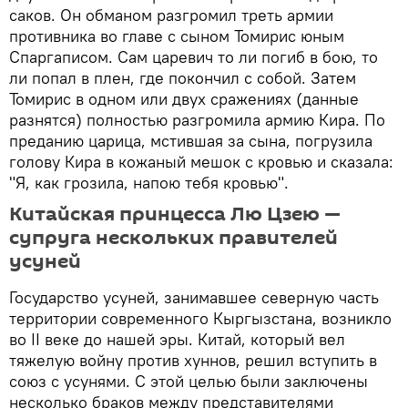
саков. Он обманом разгромил треть армии
противника во главе с сыном Томирис юным
Спаргаписом. Сам царевич то ли погиб в бою, то
ли попал в плен, где покончил с собой. Затем
Томирис в одном или двух сражениях (данные
разнятся) полностью разгромила армию Кира. По
преданию царица, мстившая за сына, погрузила
голову Кира в кожаный мешок с кровью и сказала:
"Я, как грозила, напою тебя кровью".
Китайская принцесса Лю Цзею —
супруга нескольких правителей
усуней
Государство усуней, занимавшее северную часть
территории современного Кыргызстана, возникло
во II веке до нашей эры. Китай, который вел
тяжелую войну против хуннов, решил вступить в
союз с усунями. С этой целью были заключены
несколько браков между представителями