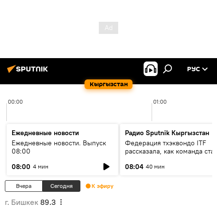
РУС
Кыргызстан
00:00
01:00
Ежедневные новости
Радио Sputnik Кыргызстан
Ежедневные новости. Выпуск
Федерация тхэквондо ITF
08:00
рассказала, как команда ста
жертвой мошенников
08:00
08:04
4 мин
40 мин
Вчера
Сегодня
К эфиру
г. Бишкек
89.3