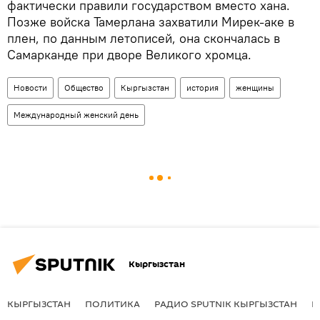
фактически правили государством вместо хана.
Позже войска Тамерлана захватили Мирек-аке в
плен, по данным летописей, она скончалась в
Самарканде при дворе Великого хромца.
Новости
Общество
Кыргызстан
история
женщины
Международный женский день
Кыргызстан
КЫРГЫЗСТАН
ПОЛИТИКА
РАДИО SPUTNIK КЫРГЫЗСТАН
Р