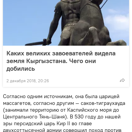
Каких великих завоевателей видела
земля Кыргызстана. Чего они
добились
2 декабря 2018, 20:26
Согласно одним источникам, она была царицей
массагетов, согласно другим — саков-тиграухауда
(занимали территорию от Каспийского моря до
Центрального Тянь-Шаня). В 530 году до нашей
эры персидский царь Кир II во главе
двухсоттысячной армии совершил поход против