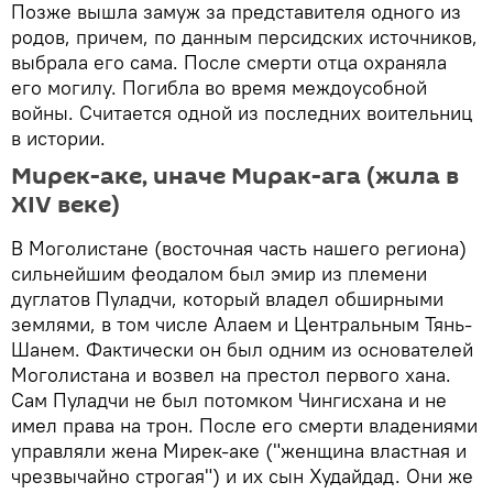
Позже вышла замуж за представителя одного из
родов, причем, по данным персидских источников,
выбрала его сама. После смерти отца охраняла
его могилу. Погибла во время междоусобной
войны. Считается одной из последних воительниц
в истории.
Мирек-аке, иначе Мирак-ага (жила в
XIV веке)
В Моголистане (восточная часть нашего региона)
сильнейшим феодалом был эмир из племени
дуглатов Пуладчи, который владел обширными
землями, в том числе Алаем и Центральным Тянь-
Шанем. Фактически он был одним из основателей
Моголистана и возвел на престол первого хана.
Сам Пуладчи не был потомком Чингисхана и не
имел права на трон. После его смерти владениями
управляли жена Мирек-аке ("женщина властная и
чрезвычайно строгая") и их сын Худайдад. Они же