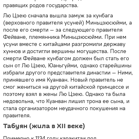
правящих родов государства.
Лю Цзею сначала вышла замуж за кунбага
(верховного правителя усуней) Миньцзюсюйми, а
после его смерти — за следующего правителя
Фейване, племянника Миньцзюсюйми. При нем
усуни вместе с китайцами разгромили державу
хуннов и достигли вершины могущества. После
смерти Фейване кунбагом должен был стать его
сын от Лю Цзею, Юаньгуйми, однако старейшины
избрали другого представителя династии — Ними,
принявшего имя Куанван. Новый правитель не
смог жениться на другой китайской принцессе и
поэтому взял в жены Лю Цзею. Однако та была
недовольна, что Куанван лишил трона ее сына, и
стала организатором неудачного покушения на
правителя.
Табуян (жила в XII веке)
Примерно к 1134 году каракитаи под