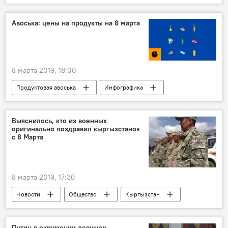
США
Гульнара Каримова
взятка
обвинение
Азия
Пресс-дайджест
Авоська: цены на продукты на 8 марта
Происшествия
8 марта 2019, 18:00
Продуктовая авоська
Инфографика
Мультимедиа
Кыргызстан
Общество
Новости
продукты
Выяснилось, кто из военных
оригинально поздравил кыргызстанок
магазин
рынок
Каракол
с 8 Марта
цена
8 марта 2019, 17:30
Новости
Общество
Кыргызстан
Путин в окружении девушек-