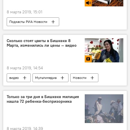
8 марта 2019, 15:01
Подкасты РИА Новости
Радио Sputnik Кыргызстан
Общество
насилие
семья
Сколько стоят цветы в Бишкеке 8
Марта, изменились ли цены — видео
8 марта 2019, 14:54
видео
Мультимедиа
Новости
Общество
Бишкек
Международный женский день
цветы
Только за три дня в Бишкеке милиция
нашла 72 ребенка-беспризорника
8 марта 2019, 14:39