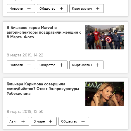
Новости
Общество
Кыргызстан
Происшествия
Бишкек
ГУВД Бишкека
рейд
В Бишкеке герои Marvel и
автоинспекторы поздравили женщин с
беспризорники
8 Марта. Фото
8 марта 2019, 14:22
Новости
Общество
Кыргызстан
Бишкек
автоинспектор
Международный женский день
Гульнара Каримова совершила
самоубийство? Ответ Генпрокуратуры
Узбекистана
8 марта 2019, 13:50
Азия
В мире
Общество
Новости
Узбекистан