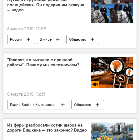
полицейских. Он подарил им скакуна
— видео
8 марта 2019, 17:06
Россия
В мире
Общество
Новости
Владимир Путин
лошадь
"Говорят, ее выгнали с прошлой
работы". Почему мы сплетничаем?
8 марта 2019, 16:51
Радио Sputnik Кыргызстан
Общество
сплетни
слухи
работа
психолог
Подкасты РИА Новости
Из фуры разбросали сотни шаров на
дороги Бишкека — это законно? Видео