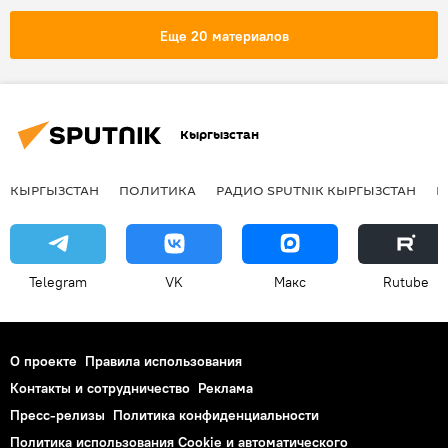
Гульнара Каримова
суицид
Еще 20 материалов
Генеральная прокуратура
Кыргызстан
КЫРГЫЗСТАН
ПОЛИТИКА
РАДИО SPUTNIK КЫРГЫЗСТАН
Р
Telegram
VK
Макс
Rutube
О проекте
Правила использования
Контакты и сотрудничество
Реклама
Пресс-релизы
Политика конфиденциальности
Политика использования Cookie и автоматического