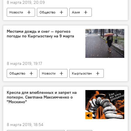
8 марта 2019, 20:09
Новости
Общество
Азия
В мире
Культура
США
певец
талант
Димаш Кудайберген
Местами дождь и снег — прогноз
погоды по Кыргызстану на 9 марта
8 марта 2019, 19:17
Общество
Новости
Кыргызстан
прогноз погоды
погода в Кыргызстане
Кресла для влюбленных и запрет на
попкорн. Светлана Максимченко о
"Москино"
8 марта 2019, 18:54