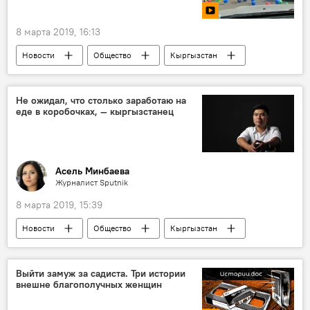
8 марта 2019, 16:13
Новости
Общество
Кыргызстан
видео
Мультимедиа
Бишкек
Главное управление по обеспечению безопасности дорожного движения (ГУОБДД)
Не ожидал, что столько заработаю на
еде в коробочках, — кыргызстанец
МВД
воздушный шар
мусор
Асель Минбаева
Журналист Sputnik
8 марта 2019, 15:39
Новости
Общество
Кыргызстан
Выйти замуж за садиста. Три истории
внешне благополучных женщин