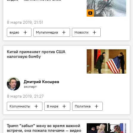
8 марта 2019, 21:51
видео
Мультимедиа
Новости
Происшествия
В мире
США
Техас
самолет
крушение
Китай применяет против США
налоговую бомбу
Дмитрий Косырев
эксперт
8 марта 2019, 21:27
Колумнисты
В мире
Политика
экономика
США
Китай
торговая война
Трамп "забыл" жену во время важной
встречи, она пожала плечами — видео