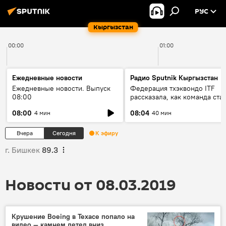
РУС
Кыргызстан
00:00
01:00
Ежедневные новости
Радио Sputnik Кыргызстан
Ежедневные новости. Выпуск
Федерация тхэквондо ITF
08:00
рассказала, как команда ста
жертвой мошенников
08:00
08:04
4 мин
40 мин
Вчера
Сегодня
К эфиру
г. Бишкек
89.3
Новости от 08.03.2019
Крушение Boeing в Техасе попало на
видео — камнем летел вниз