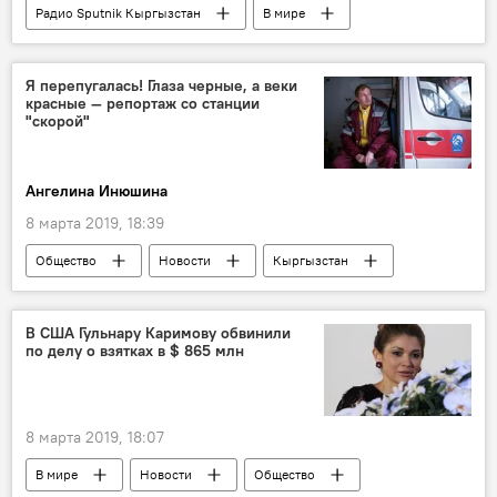
Радио Sputnik Кыргызстан
В мире
Россия
Общество
кинотеатр
кресло
правила
Я перепугалась! Глаза черные, а веки
красные — репортаж со станции
"скорой"
Ангелина Инюшина
8 марта 2019, 18:39
Общество
Новости
Кыргызстан
Происшествия
Бишкек
скорая помощь
врач
медицина
В США Гульнару Каримову обвинили
по делу о взятках в $ 865 млн
8 марта 2019, 18:07
В мире
Новости
Общество