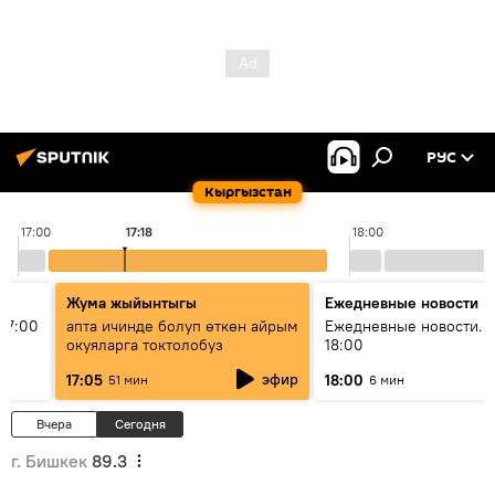
РУС
Кыргызстан
17:00
17:18
18:00
Жума жыйынтыгы
Ежедневные новости
17:00
апта ичинде болуп өткөн айрым
Ежедневные новости. 
окуяларга токтолобуз
18:00
эфир
17:05
18:00
51 мин
6 мин
Вчера
Сегодня
г. Бишкек
89.3