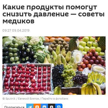
Какие продукты помогут
снизить давление — советы
медиков
09:27 09.04.2019
©
Sputnik
/ Евгений Биятов
/
Перейти в фотобанк
Подписаться