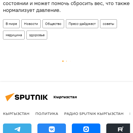
состоянии и может помочь сбросить вес, что также
нормализует давление.
В мире
Новости
Общество
Пресс-дайджест
советы
медицина
здоровье
Кыргызстан
КЫРГЫЗСТАН
ПОЛИТИКА
РАДИО SPUTNIK КЫРГЫЗСТАН
Р