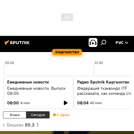
РУС
Кыргызстан
00:00
01:00
Ежедневные новости
Радио Sputnik Кыргызстан
Ежедневные новости. Выпуск
Федерация тхэквондо ITF
08:00
рассказала, как команда ста
жертвой мошенников
08:00
08:04
4 мин
40 мин
Вчера
Сегодня
К эфиру
г. Бишкек
89.3