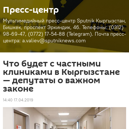
Пресс-центр
Мультимедийный пресс-центр Sputnik Кыргызстан,
Бишкек, проспект Эркиндик, 46. Телефоны: (0312)
98-69-47, (0772) 17-54-88 (Telegram). Почта пресс-
центра: a.valiev@sputniknews.com
Что будет с частными
клиниками в Кыргызстане
— депутаты о важном
законе
14:40 17.04.2019