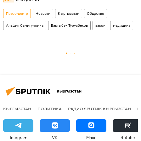
Пресс-центр
Новости
Кыргызстан
Общество
Альфия Самигуллина
Бактыбек Турусбеков
закон
медицина
Кыргызстан
КЫРГЫЗСТАН
ПОЛИТИКА
РАДИО SPUTNIK КЫРГЫЗСТАН
Р
Telegram
VK
Макс
Rutube