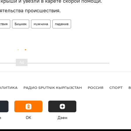
 крыши и увезли в карете скорой помощи.
оятельства происшествия.
твия
Бишкек
мужчина
падение
ОЛИТИКА
РАДИО SPUTNIK КЫРГЫЗСТАН
РОССИЯ
СПОРТ
e
OK
Дзен