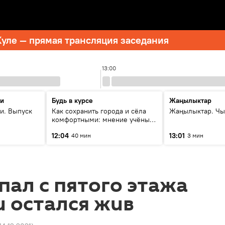
уле — прямая трансляция заседания
13:00
ти
Будь в курсе
Жаңылыктар
и. Выпуск
Как сохранить города и сёла
Жаңылыктар. Чы
комфортными: мнение учёных
Евразии
12:04
13:01
40 мин
3 мин
ал с пятого этажа
и остался жив