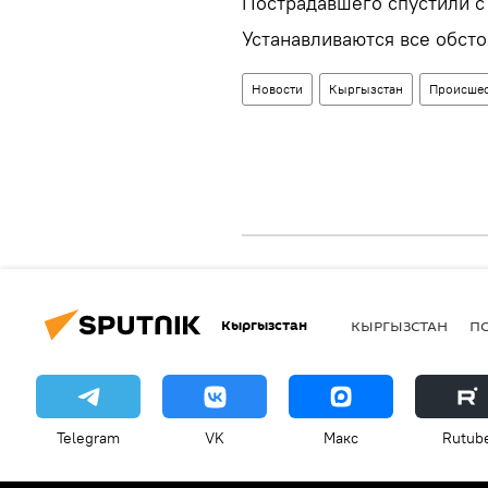
Пострадавшего спустили с
Устанавливаются все обст
Новости
Кыргызстан
Происшес
Кыргызстан
КЫРГЫЗСТАН
П
Telegram
VK
Макс
Rutub