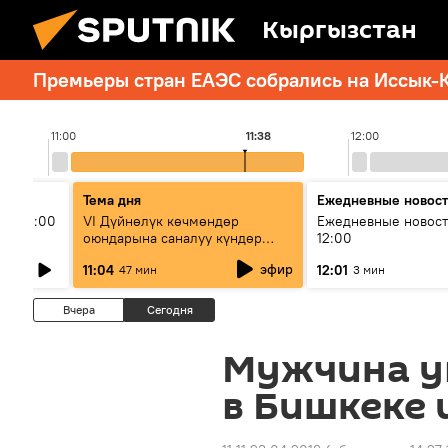
Кыргызстан
Премьеры стран ЕАЭС собрались на Иссык-К
11:00
11:38
12:00
Тема дня
Ежедневные новос
ыш 11:00
VI Дүйнөлүк көчмөндөр
Ежедневные новост
оюндарына саналуу күндөр
12:00
калды: даярдык иштери кайсы
эфир
11:04
12:01
47 мин
3 мин
этапка жетти?
Вчера
Сегодня
Мужчина уп
в Бишкеке 