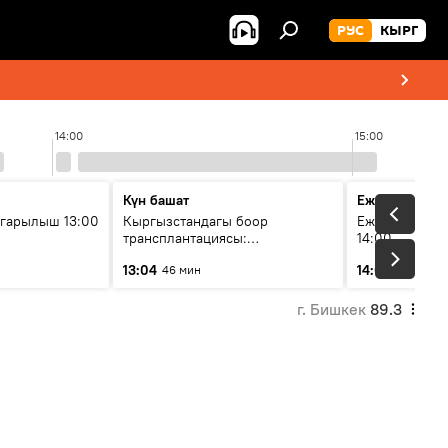
РУС
КЫРГ
14:00
15:00
Күн башат
Ежедневные 
гарылыш 13:00
Кыргызстандагы боор
Ежедневные н
трансплантациясы:
14:00
жетишкендиктер жана өнүгүү
13:04
14:01
46 мин
3 мин
келечеги
г. Бишкек
89.3