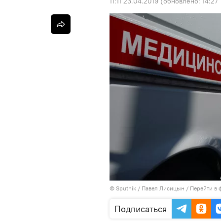
11:11 23.04.2019
(обновлено:
14:27 
©
Sputnik
/ Павел Лисицын
/
Перейти в 
Подписаться