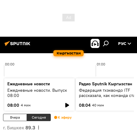
РУС
Кыргызстан
00:00
01:00
Ежедневные новости
Радио Sputnik Кыргызстан
Ежедневные новости. Выпуск
Федерация тхэквондо ITF
08:00
рассказала, как команда ста
жертвой мошенников
08:00
08:04
4 мин
40 мин
Вчера
Сегодня
К эфиру
г. Бишкек
89.3