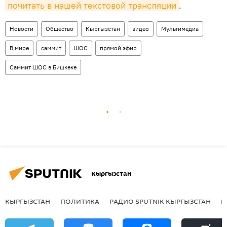
почитать в нашей текстовой трансляции
.
Новости
Общество
Кыргызстан
видео
Мультимедиа
В мире
саммит
ШОС
прямой эфир
Саммит ШОС в Бишкеке
Кыргызстан
КЫРГЫЗСТАН
ПОЛИТИКА
РАДИО SPUTNIK КЫРГЫЗСТАН
Р