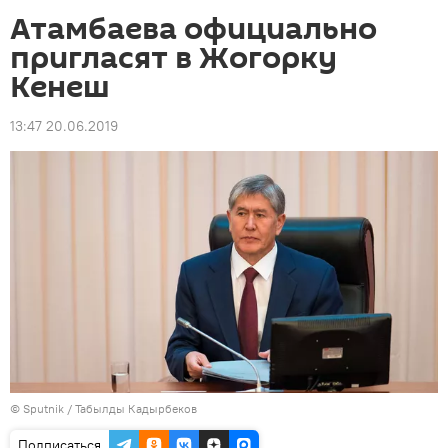
Атамбаева официально
пригласят в Жогорку
Кенеш
13:47 20.06.2019
©
Sputnik / Табылды Кадырбеков
Подписаться