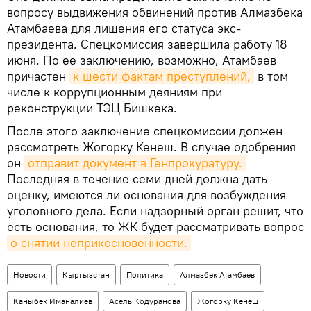
вопросу выдвижения обвинений против Алмазбека
Атамбаева для лишения его статуса экс-
президента. Спецкомиссия завершила работу 18
июня. По ее заключению, возможно, Атамбаев
причастен
к шести фактам преступлений,
в том
числе к коррупционным деяниям при
реконструкции ТЭЦ Бишкека.
После этого заключение спецкомиссии должен
рассмотреть Жогорку Кенеш. В случае одобрения
он
отправит документ в Генпрокуратуру.
Последняя в течение семи дней должна дать
оценку, имеются ли основания для возбуждения
уголовного дела. Если надзорный орган решит, что
есть основания, то ЖК будет рассматривать вопрос
о снятии неприкосновенности.
Новости
Кыргызстан
Политика
Алмазбек Атамбаев
Каныбек Иманалиев
Асель Кодуранова
Жогорку Кенеш