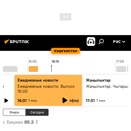
РУС
Кыргызстан
16:00
16:15
17:00
Ежедневные новости
Жаңылыктар
ан
Ежедневные новости. Выпуск
Жаңылыктар. Чыгарыл
16:00
эфир
16:01
17:01
7 мин
7 мин
Вчера
Сегодня
г. Бишкек
89.3