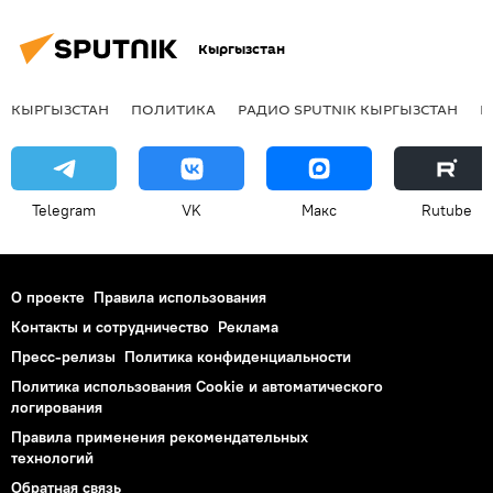
Кыргызстан
КЫРГЫЗСТАН
ПОЛИТИКА
РАДИО SPUTNIK КЫРГЫЗСТАН
Р
Telegram
VK
Макс
Rutube
О проекте
Правила использования
Контакты и сотрудничество
Реклама
Пресс-релизы
Политика конфиденциальности
Политика использования Cookie и автоматического
логирования
Правила применения рекомендательных
технологий
Обратная связь