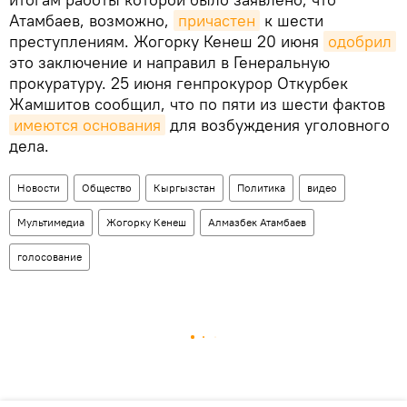
Атамбаев, возможно,
причастен
к шести
преступлениям. Жогорку Кенеш 20 июня
одобрил
это заключение и направил в Генеральную
прокуратуру. 25 июня генпрокурор Откурбек
Жамшитов сообщил, что по пяти из шести фактов
имеются основания
для возбуждения уголовного
дела.
Новости
Общество
Кыргызстан
Политика
видео
Мультимедиа
Жогорку Кенеш
Алмазбек Атамбаев
голосование