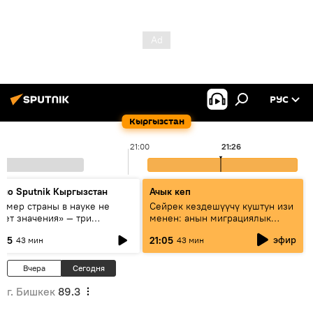
РУС
Кыргызстан
21:00
21:26
дио Sputnik Кыргызстан
Ачык кеп
азмер страны в науке не
Сейрек кездешүүчү куштун изи
еет значения» — три
менен: анын миграциялык
сперта о сотрудничестве
жолу эмнеден кабар берет?
эфир
:05
21:05
43 мин
43 мин
ссии и Кыргызстана в
разовании и исследованиях
Вчера
Сегодня
г. Бишкек
89.3