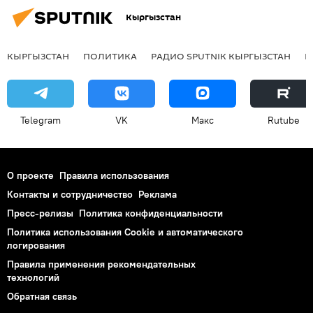
Кыргызстан
КЫРГЫЗСТАН
ПОЛИТИКА
РАДИО SPUTNIK КЫРГЫЗСТАН
Р
Telegram
VK
Макс
Rutube
О проекте
Правила использования
Контакты и сотрудничество
Реклама
Пресс-релизы
Политика конфиденциальности
Политика использования Cookie и автоматического
логирования
Правила применения рекомендательных
технологий
Обратная связь