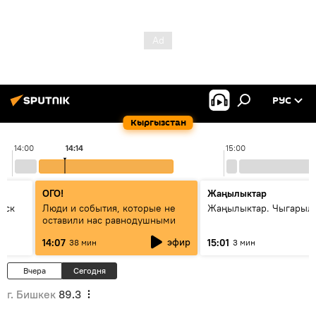
РУС
Кыргызстан
14:00
14:14
15:00
ОГО!
Жаңылыктар
уск
Люди и события, которые не
Жаңылыктар. Чыгарыл
оставили нас равнодушными
эфир
14:07
15:01
38 мин
3 мин
Вчера
Сегодня
г. Бишкек
89.3