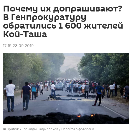
Почему их допрашивают?
В Генпрокуратуру
обратились 1 600 жителей
Кой-Таша
17:15 23.09.2019
©
Sputnik / Табылды Кадырбеков
/
Перейти в фотобанк