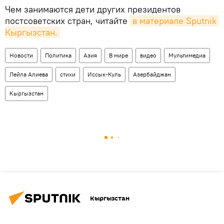
Чем занимаются дети других президентов
постсоветских стран, читайте
в материале Sputnik 
Кыргызстан.
Новости
Политика
Азия
В мире
видео
Мультимедиа
Лейла Алиева
стихи
Иссык-Куль
Азербайджан
Кыргызстан
Кыргызстан