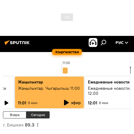
РУС
Кыргызстан
11:00
11
Жаңылыктар
Ежедневные новости
уск
Жаңылыктар. Чыгарылыш 11:00
Ежедневные новости. 
12:00
эфир
11:01
12:01
3 мин
3 мин
Вчера
Сегодня
г. Бишкек
89.3