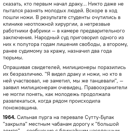
сказать, кто первым начал драку… Никто даже не
пытался разнять молодых людей. Вскоре в ход
пошли ножи. В результате студенты очутились в
клинике неотложной хирургии, а нетрезвые
работники фабрики — в камере предварительного
заключения. Народный суд приговорил одного из
них к полутора годам лишения свободы, а второму,
ранее судимому за кражу, назначил два года
тюрьмы.
Опрашивая свидетелей, милиционеры поразились
их безразличию. "Я видел драку и ножи, но кто в
ней участвовал, не заметил, мы же танцевали", —
заявил милиционерам очевидец. Правоохранители
не могли понять, как молодежь продолжала
развлекаться, когда рядом происходила
поножовщина.
1964.
Сильная пурга на перевале Сутту-Булак
"закрыла" местным чабанам дорогу к "большой
земле" — сообщение с ближайшим населенным