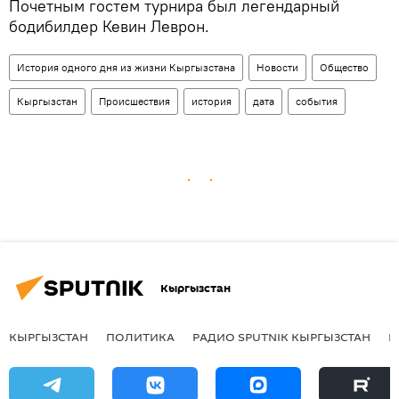
Почетным гостем турнира был легендарный
бодибилдер Кевин Леврон.
История одного дня из жизни Кыргызстана
Новости
Общество
Кыргызстан
Происшествия
история
дата
события
Кыргызстан
КЫРГЫЗСТАН
ПОЛИТИКА
РАДИО SPUTNIK КЫРГЫЗСТАН
Р