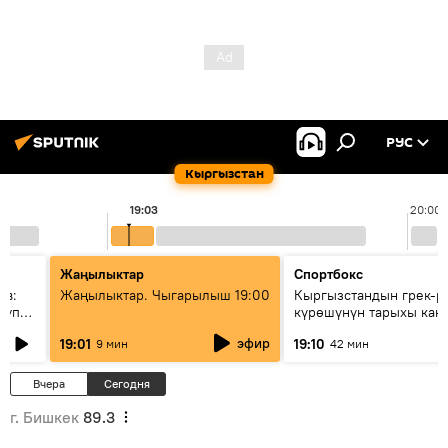
РУС
Кыргызстан
19:03
20:00
Жаңылыктар
Спортбокс
ов:
Жаңылыктар. Чыгарылыш 19:00
Кыргызстандын грек-р
купку
күрөшүнүн тарыхы кан
башталган?
эфир
19:01
19:10
9 мин
42 мин
Вчера
Сегодня
г. Бишкек
89.3