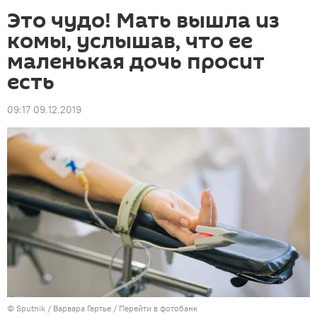
Это чудо! Мать вышла из
комы, услышав, что ее
маленькая дочь просит
есть
09:17 09.12.2019
©
Sputnik
/ Варвара Гертье
/
Перейти в фотобанк