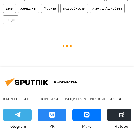
дети
женщины
Москва
подробности
Жениш Аширбаев
видео
Кыргызстан
КЫРГЫЗСТАН
ПОЛИТИКА
РАДИО SPUTNIK КЫРГЫЗСТАН
Р
Telegram
VK
Макс
Rutube