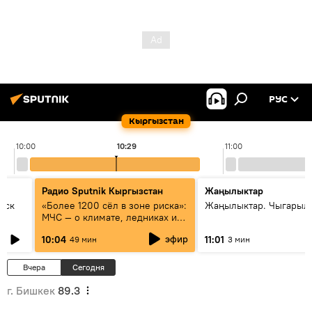
РУС
Кыргызстан
10:00
10:29
11:00
Радио Sputnik Кыргызстан
Жаңылыктар
уск
«Более 1200 сёл в зоне риска»:
Жаңылыктар. Чыгарылы
МЧС — о климате, ледниках и
системе оповещения
эфир
10:04
11:01
49 мин
3 мин
населения
Вчера
Сегодня
г. Бишкек
89.3