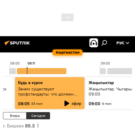
РУС
Кыргызстан
08:00
08:11
09:00
Будь в курсе
Жаңылыктар
уск
Зачем существуют
Жаңылыктар. Чыгары
профстандарты: что должен
09:00
знать каждый специалист о
эфир
08:05
09:00
33 мин
4 мин
своей профессии
Вчера
Сегодня
г. Бишкек
89.3