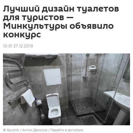
Лучший дизайн туалетов
для туристов —
Минкультуры объявило
конкурс
10:31 27.12.2019
©
Sputnik
/ Антон Денисов
/
Перейти в фотобанк