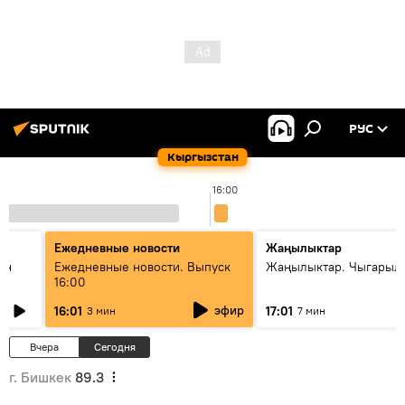
РУС
Кыргызстан
16:00
Ежедневные новости
Жаңылыктар
ан
Ежедневные новости. Выпуск
Жаңылыктар. Чыгарыл
16:00
эфир
16:01
17:01
3 мин
7 мин
Вчера
Сегодня
г. Бишкек
89.3