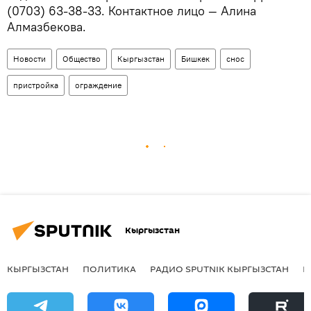
(0703) 63-38-33. Контактное лицо — Алина
Алмазбекова.
Новости
Общество
Кыргызстан
Бишкек
снос
пристройка
ограждение
Кыргызстан
КЫРГЫЗСТАН
ПОЛИТИКА
РАДИО SPUTNIK КЫРГЫЗСТАН
Р