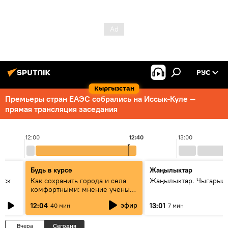
РУС
Кыргызстан
Премьеры стран ЕАЭС собрались на Иссык-Куле —
прямая трансляция заседания
12:00
12:40
13:00
Будь в курсе
Жаңылыктар
уск
Как сохранить города и села
Жаңылыктар. Чыгарыл
комфортными: мнение ученых
Евразии
эфир
12:04
13:01
40 мин
7 мин
Вчера
Сегодня