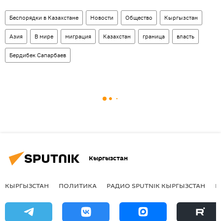
Беспорядки в Казахстане
Новости
Общество
Кыргызстан
Азия
В мире
миграция
Казахстан
граница
власть
Бердибек Сапарбаев
Кыргызстан
КЫРГЫЗСТАН
ПОЛИТИКА
РАДИО SPUTNIK КЫРГЫЗСТАН
Р