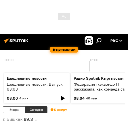
РУС
Кыргызстан
00:00
01:00
Ежедневные новости
Радио Sputnik Кыргызстан
Ежедневные новости. Выпуск
Федерация тхэквондо ITF
08:00
рассказала, как команда ста
жертвой мошенников
08:00
08:04
4 мин
40 мин
Вчера
Сегодня
К эфиру
г. Бишкек
89.3