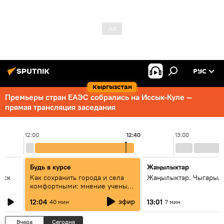
РУС
Кыргызстан
Премьеры стран ЕАЭС собрались на Иссык-Куле —
прямая трансляция заседания
12:00
12:40
13:00
Будь в курсе
Жаңылыктар
уск
Как сохранить города и села
Жаңылыктар. Чыгарыл
комфортными: мнение ученых
Евразии
эфир
12:04
13:01
40 мин
7 мин
Вчера
Сегодня