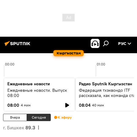
РУС
Кыргызстан
00:00
01:00
Ежедневные новости
Радио Sputnik Кыргызстан
Ежедневные новости. Выпуск
Федерация тхэквондо ITF
08:00
рассказала, как команда ста
жертвой мошенников
08:00
08:04
4 мин
40 мин
Вчера
Сегодня
К эфиру
г. Бишкек
89.3