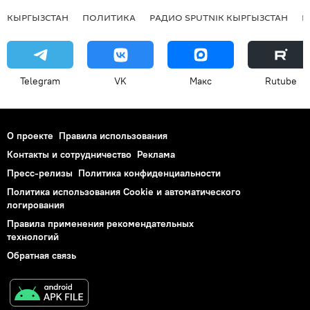
КЫРГЫЗСТАН
ПОЛИТИКА
РАДИО SPUTNIK КЫРГЫЗСТАН
Р
Telegram
VK
Макс
Rutube
О проекте
Правила использования
Контакты и сотрудничество
Реклама
Пресс-релизы
Политика конфиденциальности
Политика использования Cookie и автоматического
логирования
Правила применения рекомендательных
технологий
Обратная связь