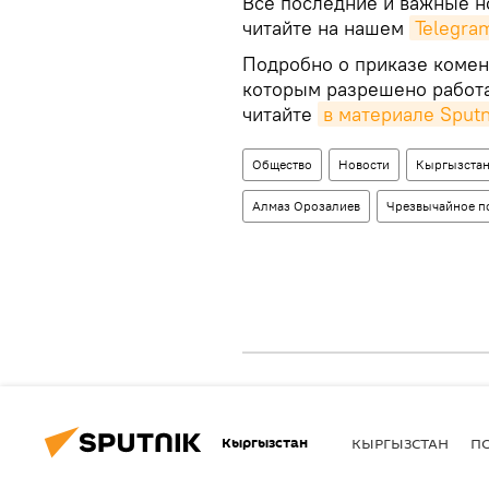
Все последние и важные но
читайте на нашем
Telegra
Подробно о приказе коменд
которым разрешено работа
читайте
в материале Sput
Общество
Новости
Кыргызста
Алмаз Орозалиев
Чрезвычайное п
Кыргызстан
КЫРГЫЗСТАН
П