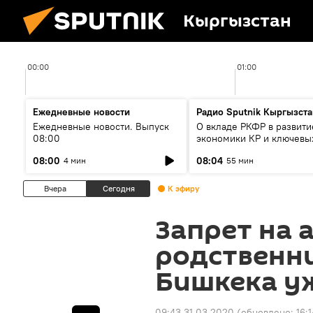
Кыргызстан
00:00
01:00
Ежедневные новости
Радио Sputnik Кыргызста
Ежедневные новости. Выпуск
О вкладе РКФР в развити
08:00
экономики КР и ключевы
секторах до 2030 года
08:00
08:04
4 мин
55 мин
Вчера
Сегодня
К эфиру
Запрет на 
родственн
Бишкека у
09:43 31.03.2020
(обновлено:
16: