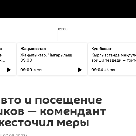
02:00
н
Жаңылыктар
Күн башат
е
Жаңылыктар. Чыгарылыш
Кыргызстанда мөңгүл
х
09:00
эриши тездеди — токт
мүмкүн эмеспи?
09:00
09:04
4 мин
46 мин
авто и посещение
иков — комендант
жесточил меры
14 07.08.2023
)