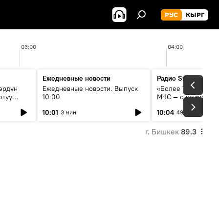
РУС
КЫРГ
03:00
04:00
Ежедневные новости
Радио Sputnik Кыр
өрдүн
Ежедневные новости. Выпуск
«Более 1200 сёл в 
отуу
10:00
МЧС — о климате, 
системе оповещен
10:01
10:04
3 мин
49 мин
населения
г. Бишкек
89.3