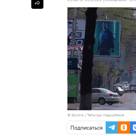
©
Sputnik / Табылды Кадырбеков
Подписаться