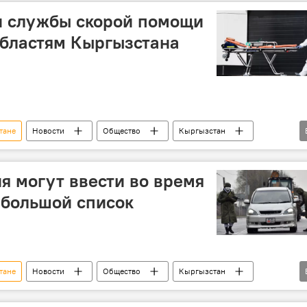
ин в Кыргызстане
и службы скорой помощи
областям Кыргызстана
тане
Новости
Общество
Кыргызстан
машина
зарплата
коронавирус
я могут ввести во время
 большой список
тане
Новости
Общество
Кыргызстан
Карантин
правила
Карантин в Бишкеке