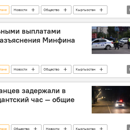
тане
Новости
Общество
Кыргызстан
вирус
Чрезвычайное положение
льными выплатами
азъяснения Минфина
тане
Новости
Общество
Кыргызстан
анцев задержали в
антский час — общие
тане
Общество
Новости
Кыргызстан