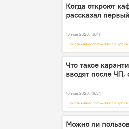
Карантин в Кыргызстане
Когда откроют ка
рассказал первы
10 мая 2020, 16:41
Чрезвычайное положение в Кыргызс
кафе
Кубатбек Боронов
Что такое карант
вводят после ЧП,
10 мая 2020, 16:34
Чрезвычайное положение в Кыргызс
Коронавирус - 2020
Бишкек
Карантин в Кыргызстане
Можно ли пользов