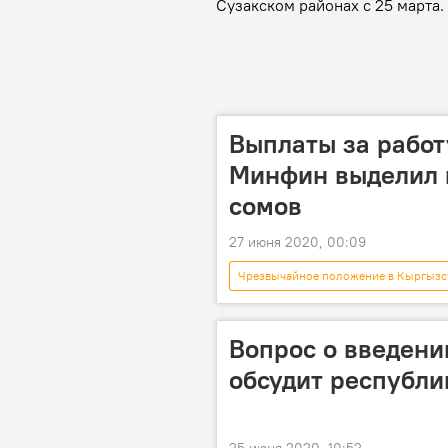
Сузакском районах с 25 марта.
Выплаты за работ
Минфин выделил 
сомов
27 июня 2020, 00:09
Чрезвычайное положение в Кыргызс
выплаты
компенсация
коронавирус
Вопрос о введени
обсудит республи
25 июня 2020, 10:52