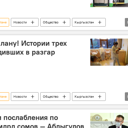
тане
Новости
Общество
Кыргызстан
автобус
троллейбус
Карантин в Бишкеке
плану! Истории трех
дивших в разгар
тане
Новости
Общество
Кыргызстан
вирус
Роды
ребенок
рождение
 послабления по
 млрд сомов — Абдыгулов