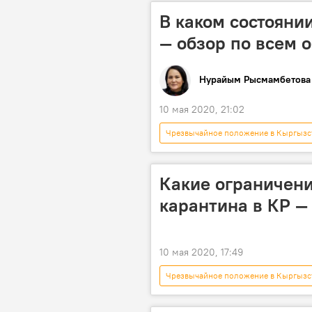
Карантин в Бишкеке
Карант
В каком состояни
— обзор по всем 
Нурайым Рысмамбетова
10 мая 2020, 21:02
Чрезвычайное положение в Кыргызс
скорая помощь
врач
Коронавирус - 2020
Какие ограничени
карантина в КР —
10 мая 2020, 17:49
Чрезвычайное положение в Кыргызс
Коронавирус - 2020
режим