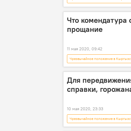
Бишкек
комендантский час
Что комендатура 
прощание
11 мая 2020, 09:42
Чрезвычайное положение в Кыргызс
Коронавирус - 2020
Бишкек
Карантин в Бишкеке
Корона
Для передвижени
справки, горожан
10 мая 2020, 23:33
Чрезвычайное положение в Кыргызс
Коронавирус - 2020
Бишкек