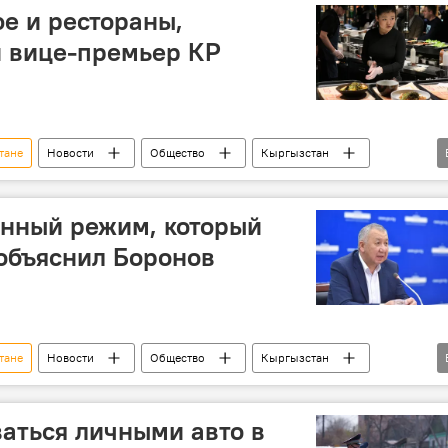
фе и рестораны,
й вице-премьер КР
тане
Новости
Общество
Кыргызстан
Карантин в Бишкеке
Карантин в Кыргызстане
инный режим, который
 объяснил Боронов
тане
Новости
Общество
Кыргызстан
Карантин
режим
Карантин в Бишкеке
аться личными авто в