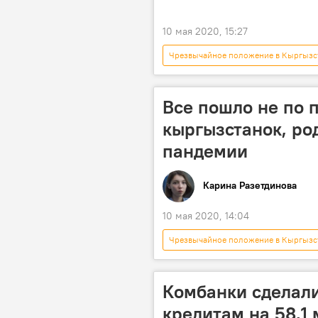
10 мая 2020, 15:27
Чрезвычайное положение в Кыргызс
транспорт
запрет
Карантин в Кыргызстане
Все пошло не по 
кыргызстанок, ро
пандемии
Карина Разетдинова
10 мая 2020, 14:04
Чрезвычайное положение в Кыргызс
Коронавирус - 2020
корона
роддом
Комбанки сделали
кредитам на 58,1