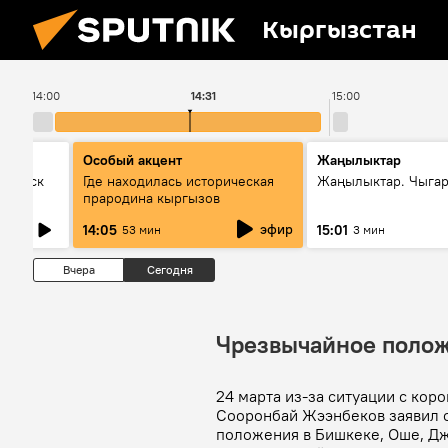
Кыргызстан
14:00
14:31
15:00
Особый акцент
Жаңылыктар
Выпуск
Где находилась историческая
Жаңылыктар. Чыга
прародина кыргызов
эфир
14:05
15:01
53 мин
3 мин
Вчера
Сегодня
Чрезвычайное полож
24 марта из-за ситуации с ко
Сооронбай Жээнбеков заявил 
положения в Бишкеке, Оше, Дж