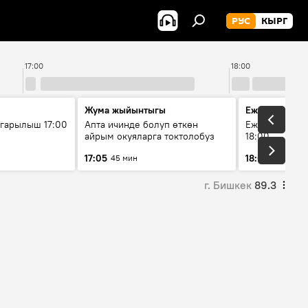
РУС
КЫРГ
17:00
18:00
Жума жыйынтыгы
Ежедневные 
гарылыш 17:00
Апта ичинде болуп өткөн
Ежедневные н
айрым окуяларга токтолобуз
18:00
17:05
18:01
45 мин
5 мин
г. Бишкек
89.3