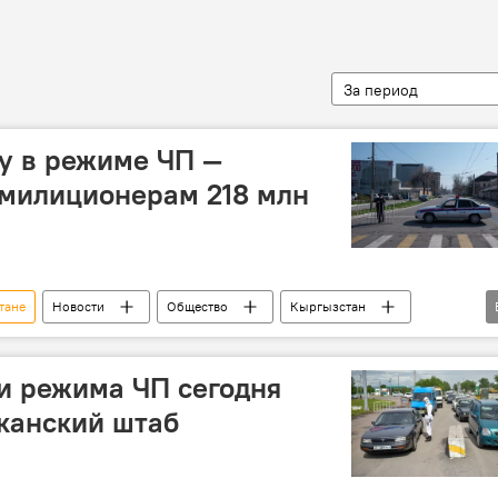
За период
у в режиме ЧП —
милиционерам 218 млн
тане
Новости
Общество
Кыргызстан
милиционер
МВД
Министерство финансов КР
и режима ЧП сегодня
канский штаб