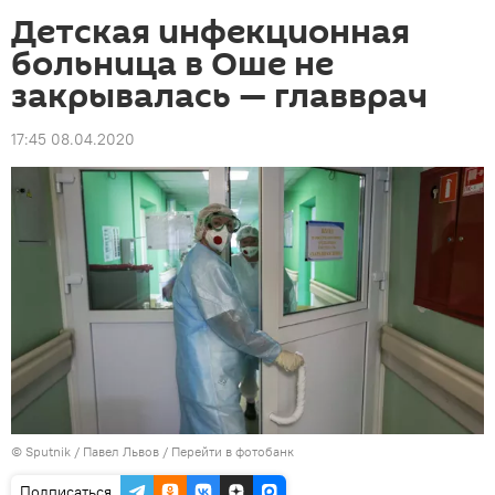
Детская инфекционная
больница в Оше не
закрывалась — главврач
17:45 08.04.2020
©
Sputnik
/ Павел Львов
/
Перейти в фотобанк
Подписаться