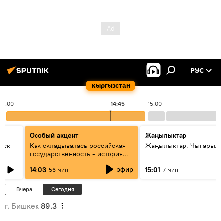
РУС
Кыргызстан
14:00
14:45
15:00
Особый акцент
Жаңылыктар
уск
Как складывалась российская
Жаңылыктар. Чыгарыл
государственность - история
России и геополитика Евразии
эфир
14:03
15:01
56 мин
7 мин
глазами аналитиков
Вчера
Сегодня
г. Бишкек
89.3