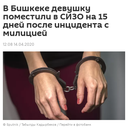
В Бишкеке девушку
поместили в СИЗО на 15
дней после инцидента с
милицией
12:08 14.04.2020
©
Sputnik / Табылды Кадырбеков
/
Перейти в фотобанк