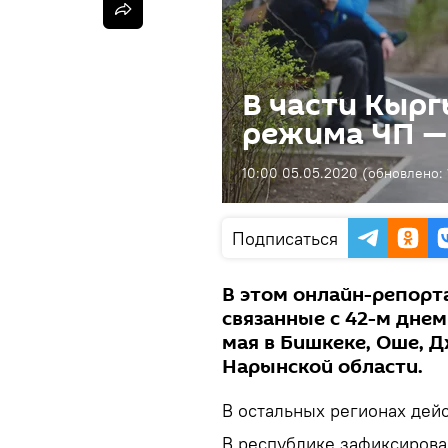
В части Кырг
режима ЧП — 
10:00 05.05.2020
(обновлено:
Подписаться
В этом онлайн-репорт
связанные с 42-м днем
мая в Бишкеке, Оше, 
Нарынской области.
В остальных регионах дей
В республике зафиксирова