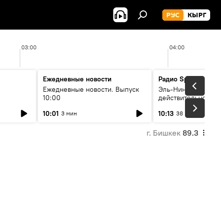
РУС
КЫРГ
03:00
04:00
Ежедневные новости
Радио Sputnik Кыр
Ежедневные новости. Выпуск
Эль-Ниньо, жара и 
10:00
действительно вли
 өнүгүү
погоду в Кыргызст
10:01
10:13
3 мин
38 мин
г. Бишкек
89.3