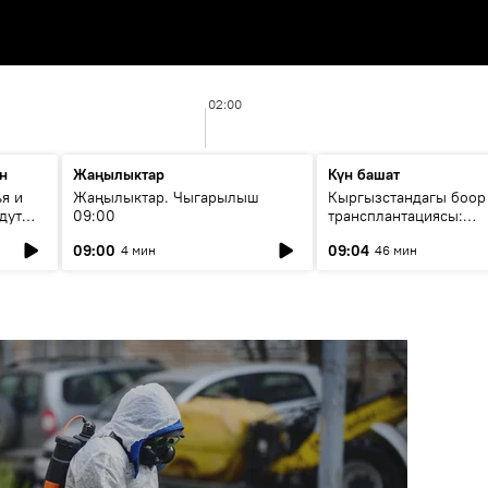
02:00
н
Жаңылыктар
Күн башат
я и
Жаңылыктар. Чыгарылыш
Кыргызстандагы боор
дут
09:00
трансплантациясы:
жетишкендиктер жана
09:00
09:04
4 мин
46 мин
келечеги