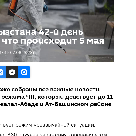
ызстана 42-й день
что происходит 5 мая
16:19 07.08.2023
)
аже собраны все важные новости,
 режима ЧП, который действует до 11
Джалал-Абаде и Ат-Башинском районе
ствует режим чрезвычайной ситуации.
но 830 случаев заражения коронавирусом.