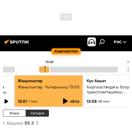
РУС
Кыргызстан
13:04
14
Жаңылыктар
Күн башат
ела
Жаңылыктар. Чыгарылыш 13:00
Кыргызстандагы боор
еных
трансплантациясы:
жетишкендиктер жана 
эфир
13:01
13:08
7 мин
46 мин
келечеги
Вчера
Сегодня
г. Бишкек
89.3