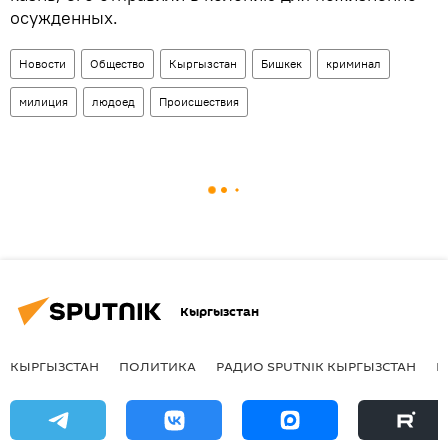
осужденных.
Новости
Общество
Кыргызстан
Бишкек
криминал
милиция
людоед
Происшествия
Кыргызстан
КЫРГЫЗСТАН
ПОЛИТИКА
РАДИО SPUTNIK КЫРГЫЗСТАН
Р