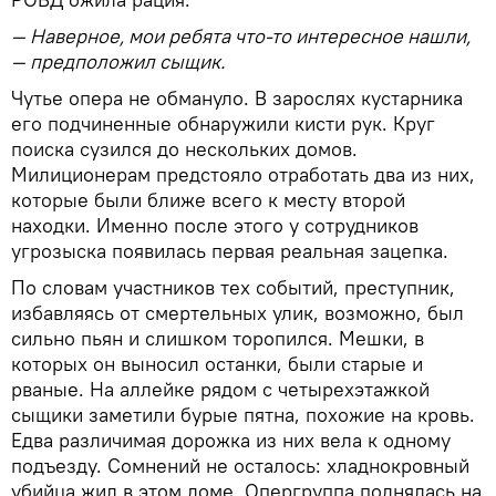
— Наверное, мои ребята что-то интересное нашли,
— предположил сыщик.
Чутье опера не обмануло. В зарослях кустарника
его подчиненные обнаружили кисти рук. Круг
поиска сузился до нескольких домов.
Милиционерам предстояло отработать два из них,
которые были ближе всего к месту второй
находки. Именно после этого у сотрудников
угрозыска появилась первая реальная зацепка.
По словам участников тех событий, преступник,
избавляясь от смертельных улик, возможно, был
сильно пьян и слишком торопился. Мешки, в
которых он выносил останки, были старые и
рваные. На аллейке рядом с четырехэтажкой
сыщики заметили бурые пятна, похожие на кровь.
Едва различимая дорожка из них вела к одному
подъезду. Сомнений не осталось: хладнокровный
убийца жил в этом доме. Опергруппа поднялась на