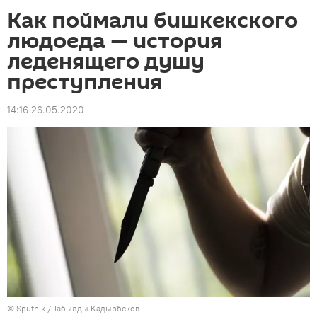
Как поймали бишкекского
людоеда — история
леденящего душу
преступления
14:16 26.05.2020
©
Sputnik / Табылды Кадырбеков