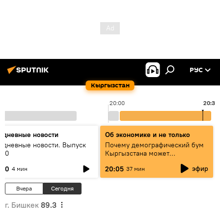
РУС
Кыргызстан
20:00
20:38
едневные новости
Об экономике и не только
едневные новости. Выпуск
Почему демографический бум
:00
Кыргызстана может
превратиться в проблему и как
эфир
:00
20:05
4 мин
37 мин
этого избежать
Вчера
Сегодня
г. Бишкек
89.3