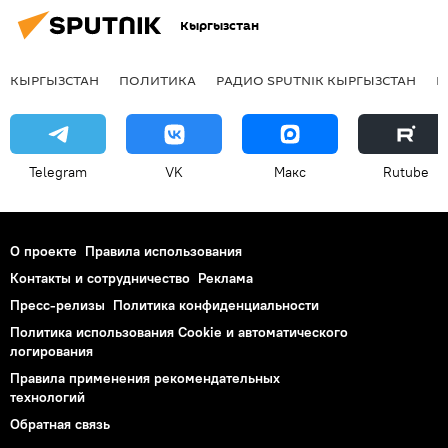
Кыргызстан
КЫРГЫЗСТАН
ПОЛИТИКА
РАДИО SPUTNIK КЫРГЫЗСТАН
Р
Telegram
VK
Макс
Rutube
О проекте
Правила использования
Контакты и сотрудничество
Реклама
Пресс-релизы
Политика конфиденциальности
Политика использования Cookie и автоматического
логирования
Правила применения рекомендательных
технологий
Обратная связь