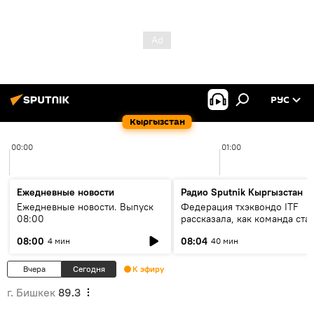
РУС
Кыргызстан
00:00
01:00
Ежедневные новости
Радио Sputnik Кыргызстан
Ежедневные новости. Выпуск
Федерация тхэквондо ITF
08:00
рассказала, как команда ста
жертвой мошенников
08:00
08:04
4 мин
40 мин
Вчера
Сегодня
К эфиру
г. Бишкек
89.3