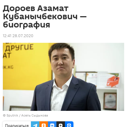
Дороев Азамат
Кубанычбекович —
биография
12:41 28.07.2020
©
Sputnik
/ Асель Сыдыкова
Подписаться