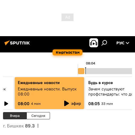
РУС
Кыргызстан
08:04
Ежедневные новости
Будь в курсе
век
Ежедневные новости. Выпуск
Зачем существуют
08:00
профстандарты: что до
знать каждый специали
эфир
08:00
08:05
4 мин
33 мин
своей профессии
Вчера
Сегодня
г. Бишкек
89.3