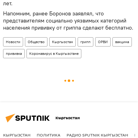
лет.
Напомним, ранее Боронов заявлял, что
представителям социально уязвимых категорий
населения прививку от гриппа сделают бесплатно.
Новости
Общество
Кыргызстан
грипп
ОРВИ
вакцина
прививка
Коронавирус в Кыргызстане
Кыргызстан
КЫРГЫЗСТАН
ПОЛИТИКА
РАДИО SPUTNIK КЫРГЫЗСТАН
Р