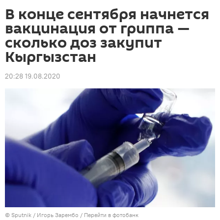
В конце сентября начнется
вакцинация от гриппа —
сколько доз закупит
Кыргызстан
20:28 19.08.2020
©
Sputnik
/ Игорь Зарембо
/
Перейти в фотобанк