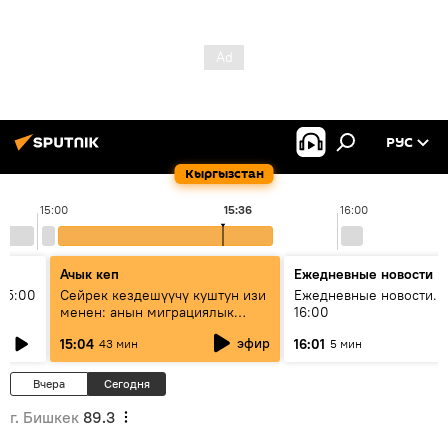
РУС
Кыргызстан
15:00
15:36
16:00
Ачык кеп
Ежедневные новости
15:00
Сейрек кездешүүчү куштун изи
Ежедневные новости. 
менен: анын миграциялык
16:00
жолу эмнеден кабар берет?
эфир
15:04
16:01
43 мин
5 мин
Вчера
Сегодня
г. Бишкек
89.3