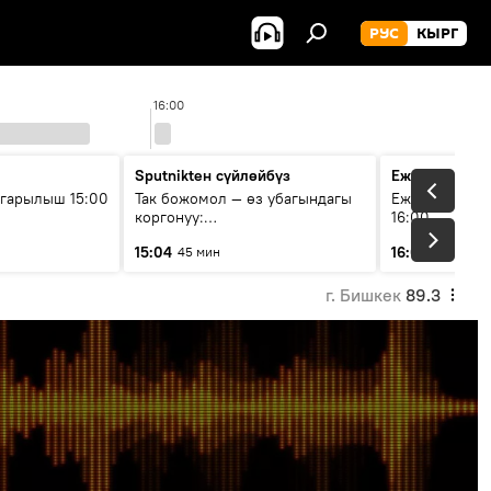
РУС
КЫРГ
16:00
1
Sputnikteн сүйлөйбүз
Ежедневные 
гарылыш 15:00
Так божомол — өз убагындагы
Ежедневные н
коргонуу:
16:00
гидрометеорологиялык кызмат
15:04
16:01
45 мин
3 мин
кантип өркүндөтүлүүдө
г. Бишкек
89.3