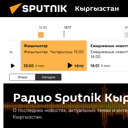
Кыргызстан
13:00
13:17
14
Жаңылыктар
Ежедневные новос
Выпуск
Жаңылыктар. Чыгарылыш 13:00
Ежедневные новост
14:00
эфир
13:00
14:01
4 мин
3 мин
Вчера
Сегодня
Радио Sputnik Кы
О последних новостях, актуальных темах и инт
Кыргызстан.