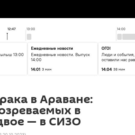
12:47
13:00
14:00
Ежедневные новости
ОГО!
рылыш 13:00
Ежедневные новости. Выпуск
Люди и события,
14:00
оставили нас р
14:01
14:04
3 мин
38 мин
рака в Араване:
озреваемых в
двое — в СИЗО
12 20.10.2023
)