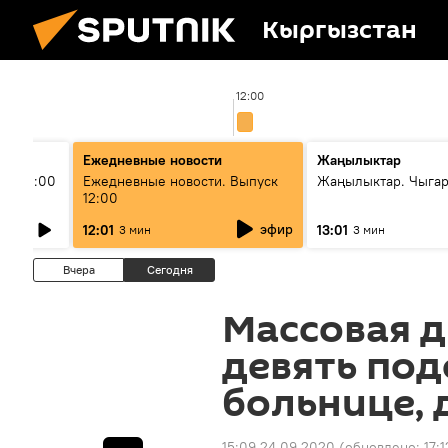
Кыргызстан
12:00
Ежедневные новости
Жаңылыктар
ыш 11:00
Ежедневные новости. Выпуск
Жаңылыктар. Чыга
12:00
эфир
12:01
13:01
3 мин
3 мин
Вчера
Сегодня
Массовая д
девять под
больнице, 
15:09 24.09.2020
(обновлено:
17: