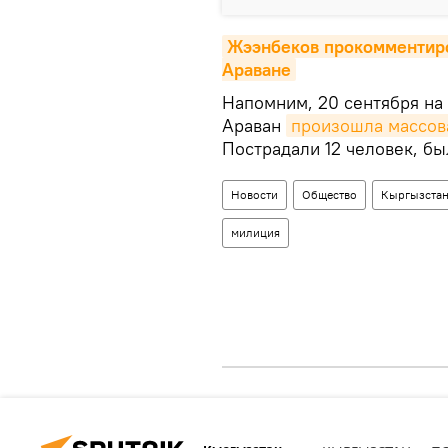
Жээнбеков прокомментиров
Араване
Напомним, 20 сентября на 
Араван
произошла массов
Пострадали 12 человек, бы
Новости
Общество
Кыргызста
милиция