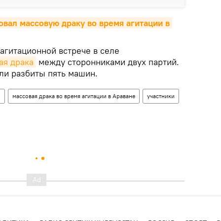
ал массовую драку во время агитации в 
агитационной встрече в селе
ая драка
между сторонниками двух партий.
ли разбиты пять машин.
н
массовая драка во время агитации в Араване
участники