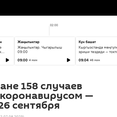
02:00
н
Жаңылыктар
Күн башат
е
Жаңылыктар. Чыгарылыш
Кыргызстанда мөңгүл
х
09:00
эриши тездеди — токт
мүмкүн эмеспи?
09:00
09:04
4 мин
46 мин
ане 158 случаев
 коронавирусом —
26 сентября
22 07.08.2023
)