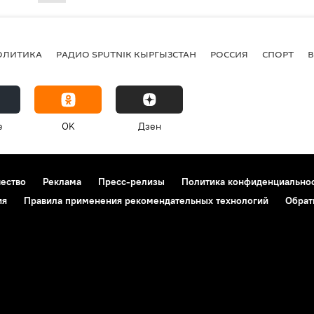
ОЛИТИКА
РАДИО SPUTNIK КЫРГЫЗСТАН
РОССИЯ
СПОРТ
e
OK
Дзен
чество
Реклама
Пресс-релизы
Политика конфиденциально
ия
Правила применения рекомендательных технологий
Обрат