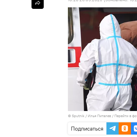
©
Sputnik
/ Илья Питалев
/
Перейти в фо
Подписаться