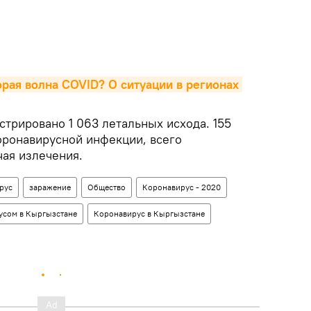
рая волна COVID? О ситуации в регионах 
стрировано 1 063 летальных исхода. 155
оронавирусной инфекции, всего
чая излечения.
рус
заражение
Общество
Коронавирус - 2020
усом в Кыргызстане
Коронавирус в Кыргызстане