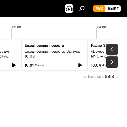
РУС
КЫРГ
03:00
04:00
Ежедневные новости
Радио Sputnik Кыр
өрдүн
Ежедневные новости. Выпуск
«Более 1200 сёл в 
отуу
10:00
МЧС — о климате, 
системе оповещен
10:01
10:04
3 мин
49 мин
населения
г. Бишкек
89.3