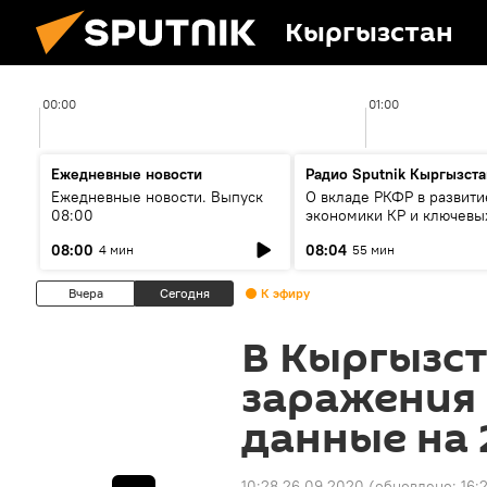
Кыргызстан
00:00
01:00
Ежедневные новости
Радио Sputnik Кыргызста
Ежедневные новости. Выпуск
О вкладе РКФР в развити
08:00
экономики КР и ключевы
секторах до 2030 года
08:00
08:04
4 мин
55 мин
Вчера
Сегодня
К эфиру
В Кыргызст
заражения
данные на 
10:28 26.09.2020
(обновлено:
16: