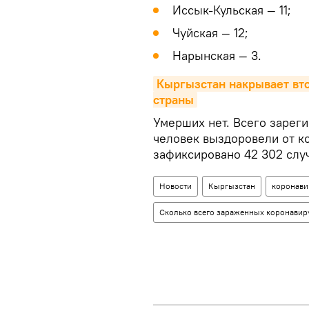
Иссык-Кульская — 11;
Чуйская — 12;
Нарынская — 3.
Кыргызстан накрывает вто
страны
Умерших нет. Всего зареги
человек выздоровели от к
зафиксировано 42 302 слу
Новости
Кыргызстан
коронави
Сколько всего зараженных коронавир