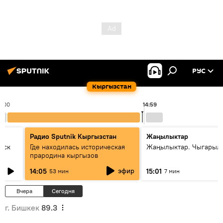
РУС
Кыргызстан
4:00
14:59
Радио Sputnik Кыргызстан
Жаңылыктар
уск
Где находилась историческая
Жаңылыктар. Чыгарыл
прародина кыргызов
эфир
14:05
15:01
53 мин
7 мин
Вчера
Сегодня
г. Бишкек
89.3