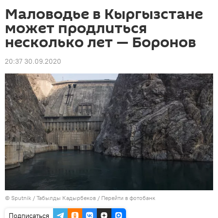
Маловодье в Кыргызстане
может продлиться
несколько лет — Боронов
20:37 30.09.2020
©
Sputnik / Табылды Кадырбеков
/
Перейти в фотобанк
Подписаться