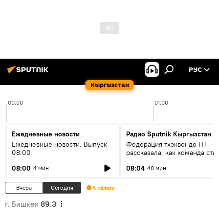
РУС
Кыргызстан
00:00
01:00
Ежедневные новости
Радио Sputnik Кыргызстан
Ежедневные новости. Выпуск
Федерация тхэквондо ITF
08:00
рассказала, как команда ста
жертвой мошенников
08:00
08:04
4 мин
40 мин
Вчера
Сегодня
К эфиру
г. Бишкек
89.3