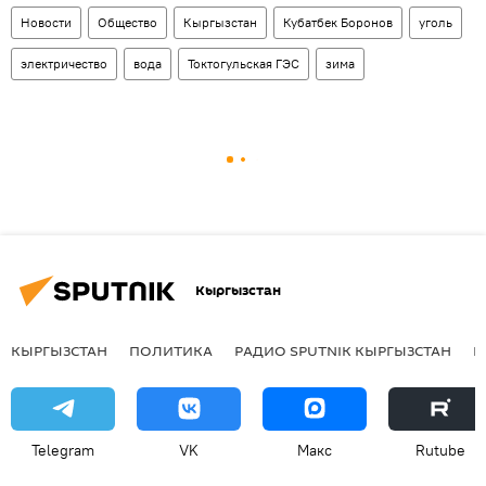
Новости
Общество
Кыргызстан
Кубатбек Боронов
уголь
электричество
вода
Токтогульская ГЭС
зима
Кыргызстан
КЫРГЫЗСТАН
ПОЛИТИКА
РАДИО SPUTNIK КЫРГЫЗСТАН
Р
Telegram
VK
Макс
Rutube