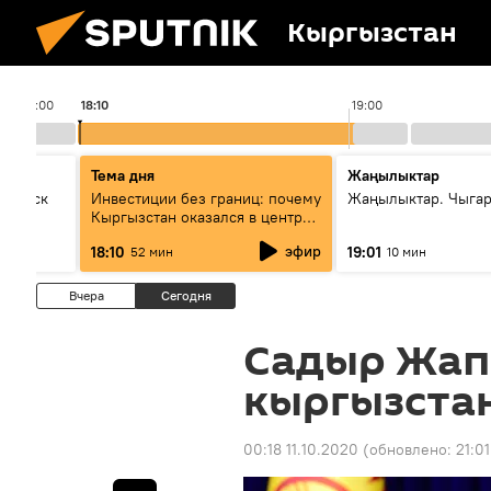
Кыргызстан
18:00
18:10
19:00
Тема дня
Жаңылыктар
Выпуск
Инвестиции без границ: почему
Жаңылыктар. Чыга
Кыргызстан оказался в центре
внимания бизнеса
эфир
18:10
19:01
52 мин
10 мин
Вчера
Сегодня
Садыр Жап
кыргызста
00:18 11.10.2020
(обновлено:
21:01