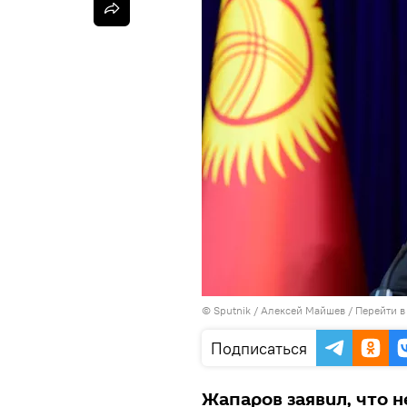
©
Sputnik
/ Алексей Майшев
/
Перейти в
Подписаться
Жапаров заявил, что н