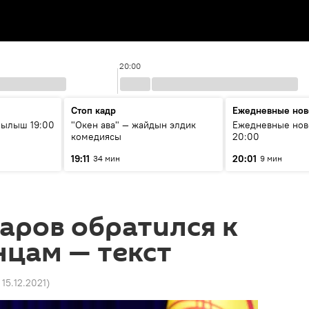
20:00
Стоп кадр
Ежедневные нов
рылыш 19:00
"Окен ава" — жайдын элдик
Ежедневные нов
комедиясы
20:00
19:11
20:01
34 мин
9 мин
аров обратился к
нцам — текст
 15.12.2021
)