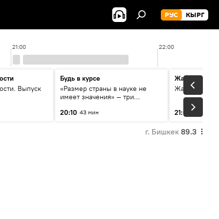
РУС
КЫРГ
21:00
22:00
ости
Будь в курсе
Жаңылыктар
ости. Выпуск
«Размер страны в науке не
Жаңылыктар.
имеет значения» — три
эксперта о сотрудничестве
20:10
21:01
43 мин
3 мин
России и Кыргызстана в
образовании и исследованиях
г. Бишкек
89.3