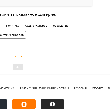
арил за оказанное доверие.
н
Политика
Садыр Жапаров
обращение
ментских выборов
ОЛИТИКА
РАДИО SPUTNIK КЫРГЫЗСТАН
РОССИЯ
СПОРТ