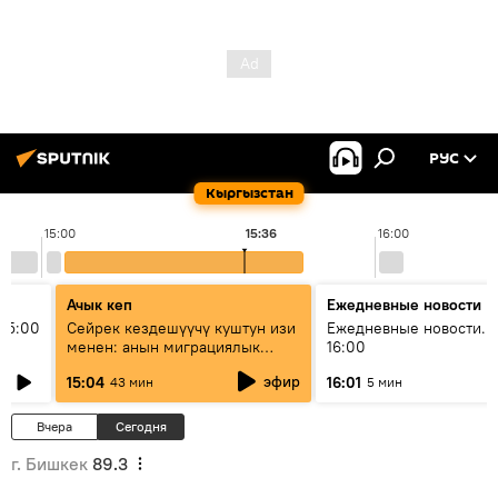
РУС
Кыргызстан
15:00
15:36
16:00
Ачык кеп
Ежедневные новости
15:00
Сейрек кездешүүчү куштун изи
Ежедневные новости. 
менен: анын миграциялык
16:00
жолу эмнеден кабар берет?
эфир
15:04
16:01
43 мин
5 мин
Вчера
Сегодня
г. Бишкек
89.3