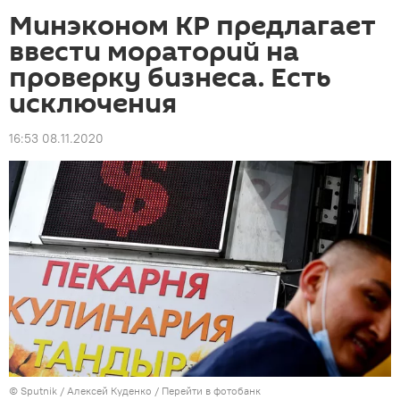
Минэконом КР предлагает
ввести мораторий на
проверку бизнеса. Есть
исключения
16:53 08.11.2020
©
Sputnik
/ Алексей Куденко
/
Перейти в фотобанк