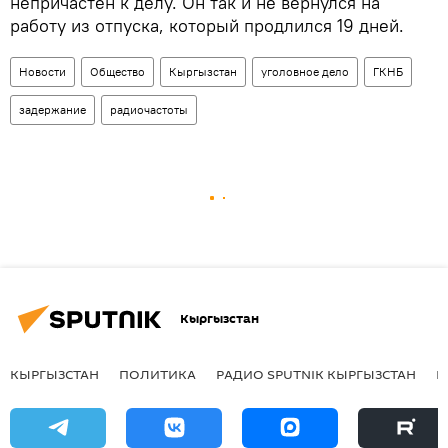
непричастен к делу. Он так и не вернулся на
работу из отпуска, который продлился 19 дней.
Новости
Общество
Кыргызстан
уголовное дело
ГКНБ
задержание
радиочастоты
Кыргызстан
КЫРГЫЗСТАН
ПОЛИТИКА
РАДИО SPUTNIK КЫРГЫЗСТАН
Р