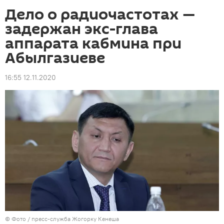
Дело о радиочастотах —
задержан экс-глава
аппарата кабмина при
Абылгазиеве
16:55 12.11.2020
© Фото /
пресс-служба Жогорку Кенеша