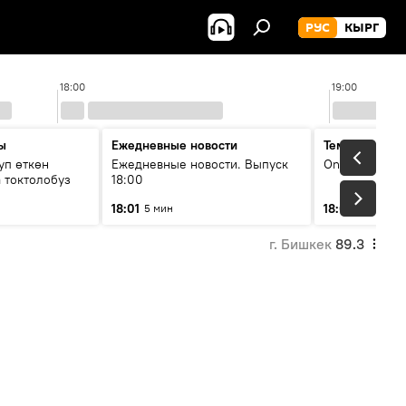
РУС
КЫРГ
18:00
19:00
ы
Ежедневные новости
Тема дня
уп өткөн
Ежедневные новости. Выпуск
On air
 токтолобуз
18:00
18:01
18:07
5 мин
30 мин
г. Бишкек
89.3