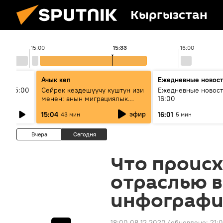
Кыргызстан
15:00
15:33
16:00
Ачык кеп
Ежедневные новос
ыш 15:00
Сейрек кездешүүчү куштун изи
Ежедневные новост
менен: анын миграциялык
16:00
жолу эмнеден кабар берет?
эфир
15:04
16:01
43 мин
5 мин
Вчера
Сегодня
Что происх
отраслью в
инфографи
18:00 08.12.2020
(обновлено:
21:0