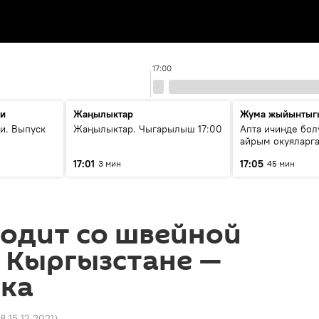
17:00
ти
Жаңылыктар
Жума жыйынтыг
и. Выпуск
Жаңылыктар. Чыгарылыш 17:00
Апта ичинде бол
айрым окуяларга
17:01
17:05
3 мин
45 мин
одит со швейной
 Кыргызстане —
ка
8 15.12.2021
)