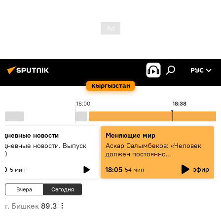
РУС
Кыргызстан
18:00
18:38
едневные новости
Меняющие мир
едневные новости. Выпуск
Аскар Салымбеков: «Человек
:00
должен постоянно
совершенствоваться»
эфир
:00
18:05
5 мин
54 мин
Вчера
Сегодня
г. Бишкек
89.3