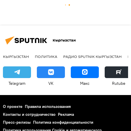
Кыргызстан
КЫРГЫЗСТАН
ПОЛИТИКА
РАДИО SPUTNIK КЫРГЫЗСТАН
Р
Telegram
VK
Макс
Rutube
О проекте
Правила использования
Контакты и сотрудничество
Реклама
Пресс-релизы
Политика конфиденциальности
Политика использования Cookie и автоматического