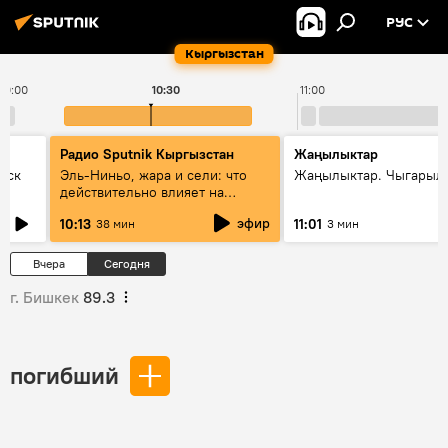
РУС
Кыргызстан
10:00
10:30
11:00
Радио Sputnik Кыргызстан
Жаңылыктар
уск
Эль-Ниньо, жара и сели: что
Жаңылыктар. Чыгарылы
действительно влияет на
погоду в Кыргызстане
эфир
10:13
11:01
38 мин
3 мин
Вчера
Сегодня
г. Бишкек
89.3
погибший