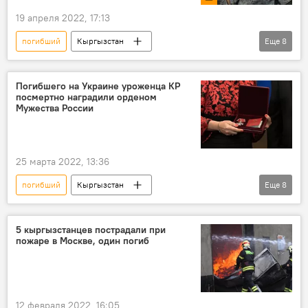
19 апреля 2022, 17:13
погибший
Кыргызстан
Еще
8
Исламжон Камилов
гибель
отец
история
видео
Погибшего на Украине уроженца КР
посмертно наградили орденом
Спецоперация России по защите Донбасса
Мужества России
Украина
смерть
25 марта 2022, 13:36
погибший
Кыргызстан
Еще
8
Спецоперация России по защите Донбасса
Россия
Эгемберди Дорбоев
5 кыргызстанцев пострадали при
пожаре в Москве, один погиб
награда
орден
Украина
уроженец
награждение
12 февраля 2022, 16:05