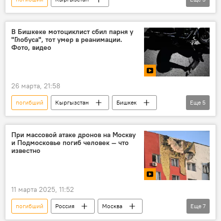
апрельские события
раненый
Курманбек Бакиев
компенсация
В Бишкеке мотоциклист сбил парня у
"Глобуса", тот умер в реанимации.
фабрика
Фото, видео
26 марта, 21:58
погибший
Кыргызстан
Бишкек
Еще
5
парковка
гипермаркет "Глобус"
ДТП
мотоциклист
смерть
При массовой атаке дронов на Москву
и Подмосковье погиб человек — что
известно
11 марта 2025, 11:52
погибший
Россия
Москва
Еще
7
Подмосковье
дроны
атака