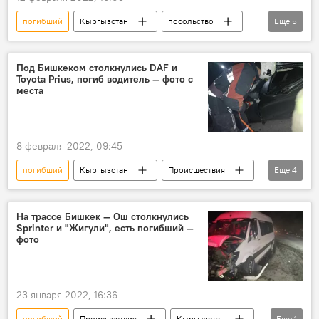
погибший
Кыргызстан
посольство
Еще
5
пожар
кыргызстанцы
пострадавшие
Россия
Под Бишкеком столкнулись DAF и
Toyota Prius, погиб водитель — фото с
Происшествия
места
8 февраля 2022, 09:45
погибший
Кыргызстан
Происшествия
Еще
4
ДТП
авария
DAF
Toyota Prius
На трассе Бишкек — Ош столкнулись
Sprinter и "Жигули", есть погибший —
фото
23 января 2022, 16:36
погибший
Происшествия
Кыргызстан
Еще
1