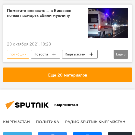
ураган
Помогите опознать — в Бишкеке
ночью насмерть сбили мужчину
29 октября 2021, 18:23
погибший
Новости
Кыргызстан
Еще
5
Происшествия
Бишкек
ДТП
опознание
Еще 20 материалов
ДТП в Кыргызстане с начала 2021 года
Кыргызстан
КЫРГЫЗСТАН
ПОЛИТИКА
РАДИО SPUTNIK КЫРГЫЗСТАН
Р