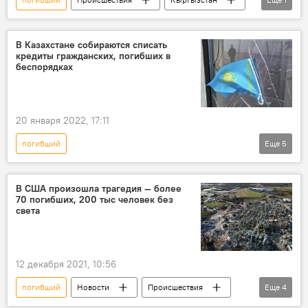
ДТП
В Казахстане собираются списать
кредиты гражданских, погибших в
беспорядках
20 января 2022, 17:11
погибший
Еще
5
Беспорядки в Казахстане в январе 2022 года
Казахстан
кредит
беспорядки
В США произошла трагедия — более
70 погибших, 200 тыс человек без
списание
света
12 декабря 2021, 10:56
погибший
Новости
Происшествия
Еще
4
В мире
США
торнадо