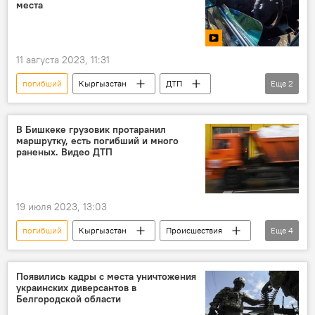
места
11 августа 2023, 11:31
погибший
Кыргызстан
ДТП
Еще
2
Иссык-Куль
видео
В Бишкеке грузовик протаранил
маршрутку, есть погибший и много
раненых. Видео ДТП
19 июля 2023, 13:03
погибший
Кыргызстан
Происшествия
Еще
4
Бишкек
ДТП
пострадавшие
грузовик
Появились кадры с места уничтожения
украинских диверсантов в
Белгородской области