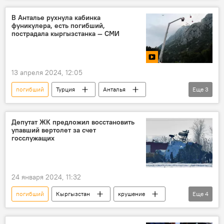
пострадавшие
В Анталье рухнула кабинка
фуникулера, есть погибший,
Спецоперация России по защите Донбасса
пострадала кыргызстанка — СМИ
Украина
видео
13 апреля 2024, 12:05
погибший
Турция
Анталья
Еще
3
фуникулер
кыргызстанка
чрезвычайное происшествие
Депутат ЖК предложил восстановить
упавший вертолет за счет
госслужащих
24 января 2024, 11:32
погибший
Кыргызстан
крушение
Еще
4
вертолет
Силы воздушной обороны
депутат
зарплата