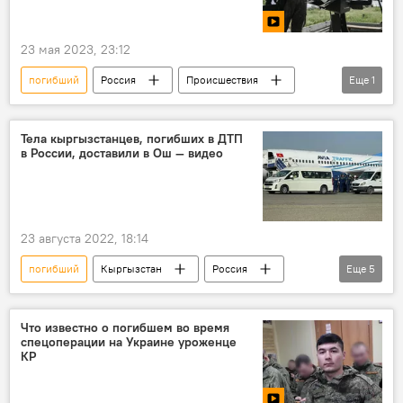
23 мая 2023, 23:12
погибший
Россия
Происшествия
Еще
1
Белгородская область
Тела кыргызстанцев, погибших в ДТП
в России, доставили в Ош — видео
23 августа 2022, 18:14
погибший
Кыргызстан
Россия
Еще
5
самолет
тело
ДТП
гибель
груз 200
Что известно о погибшем во время
спецоперации на Украине уроженце
КР