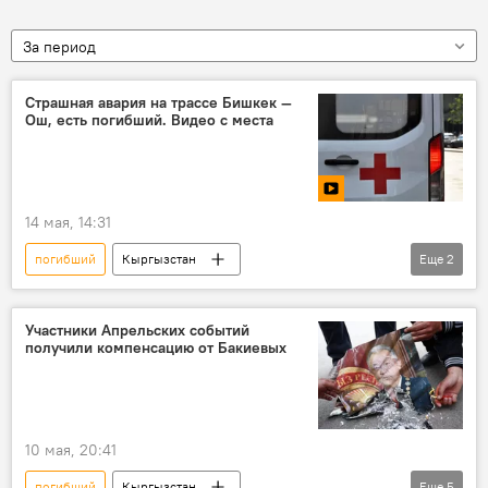
За период
Страшная авария на трассе Бишкек —
Ош, есть погибший. Видео с места
14 мая, 14:31
погибший
Кыргызстан
Еще
2
автодорога Бишкек – Ош
ДТП
Участники Апрельских событий
получили компенсацию от Бакиевых
10 мая, 20:41
погибший
Кыргызстан
Еще
5