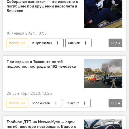
Собирался жениться — что известно о
погибшем при крушении вертолета в
Бишкеке
18 января 2024, 18:56
погибший
Кыргызстан
Бишкек
Еще
4
вертолет
крушение
Ми-8
Жайыл Самудинов
При взрыве в Ташкенте погиб
подросток, пострадали 162 человека
28 сентября 2023, 13:25
погибший
Узбекистан
Ташкент
Еще
4
склад
взрыв
раненый
Министерство здравоохранения КР
Тройное ДТП на Иссык-Куле — один
погиб, шестеро пострадали. Видео с