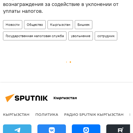
вознаграждения за содействие в уклонении от
уплаты налогов.
Новости
Общество
Кыргызстан
Бишкек
Государственная налоговая служба
увольнение
сотрудник
Кыргызстан
КЫРГЫЗСТАН
ПОЛИТИКА
РАДИО SPUTNIK КЫРГЫЗСТАН
Р